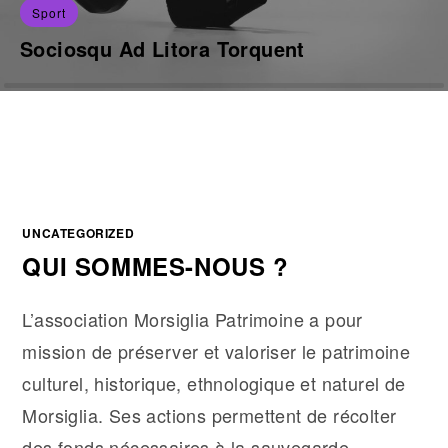
Sport
Sociosqu Ad Litora Torquent
Lorem ipsum dolor sit amet, consectetur
adipiscing elit. Integer nec odio. Praesent libero.
Sed cursus ante dapibus diam. Sed nisi.…
READ MORE
UNCATEGORIZED
QUI SOMMES-NOUS ?
L’association Morsiglia Patrimoine a pour
mission de préserver et valoriser le patrimoine
culturel, historique, ethnologique et naturel de
Morsiglia. Ses actions permettent de récolter
des fonds nécessaires à la sauvegarde…